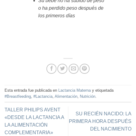
Su bebé no ha subido de peso
o ha perdido peso después de
los primeros días
Esta entrada fue publicada en
Lactancia Materna
y etiquetada
#Breastfeeding
,
#Lactancia
,
Alimentación
,
Nutrición
.
TALLER PHILIPS AVENT
SU RECIÉN NACIDO: LA
«DESDE LA LACTANCIA A
PRIMERA HORA DESPUÉS
LA ALIMENTACIÓN
DEL NACIMIENTO
COMPLEMENTARIA»