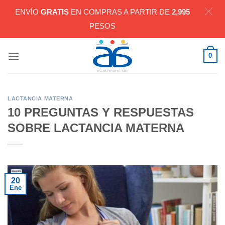
ENVÍO
GRATIS
EN COMPRAS A PARTIR DE
2,995
PESOS
Saltar
0
al
contenido
LACTANCIA MATERNA
10 PREGUNTAS Y RESPUESTAS
SOBRE LACTANCIA MATERNA
20
Ene