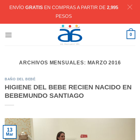
ENVÍO
GRATIS
EN COMPRAS A PARTIR DE
2,995
PESOS
Saltar
0
al
contenido
ARCHIVOS MENSUALES:
MARZO 2016
BAÑO DEL BEBÉ
HIGIENE DEL BEBE RECIEN NACIDO EN
BEBEMUNDO SANTIAGO
13
Mar