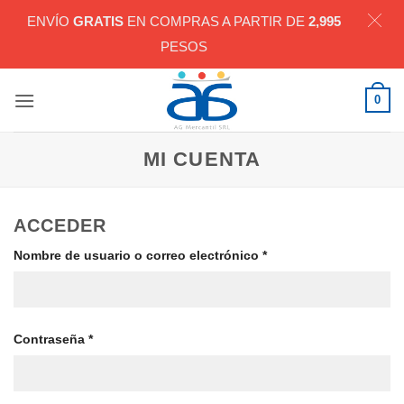
ENVÍO
GRATIS
EN COMPRAS A PARTIR DE
2,995
PESOS
Saltar
0
al
contenido
MI CUENTA
ACCEDER
Obligatorio
Nombre de usuario o correo electrónico
*
Obligatorio
Contraseña
*