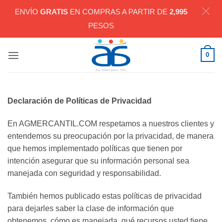
ENVÍO
GRATIS
EN COMPRAS A PARTIR DE
2,995
PESOS
Saltar
0
al
contenido
Declaración de Políticas de Privacidad
En AGMERCANTIL.COM respetamos a nuestros clientes y
entendemos su preocupación por la privacidad, de manera
que hemos implementado políticas que tienen por
intención asegurar que su información personal sea
manejada con seguridad y responsabilidad.
También hemos publicado estas políticas de privacidad
para dejarles saber la clase de información que
obtenemos, cómo es manejada, qué recursos usted tiene