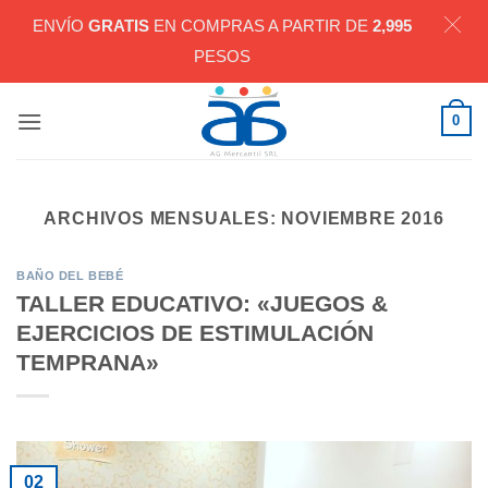
ENVÍO
GRATIS
EN COMPRAS A PARTIR DE
2,995
PESOS
Saltar
0
al
contenido
ARCHIVOS MENSUALES:
NOVIEMBRE 2016
BAÑO DEL BEBÉ
TALLER EDUCATIVO: «JUEGOS &
EJERCICIOS DE ESTIMULACIÓN
TEMPRANA»
02