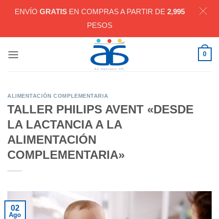
ENVÍO
GRATIS
EN COMPRAS A PARTIR DE
2,995
PESOS
Saltar
0
al
contenido
ALIMENTACIÓN COMPLEMENTARIA
TALLER PHILIPS AVENT «DESDE
LA LACTANCIA A LA
ALIMENTACIÓN
COMPLEMENTARIA»
02
Ago