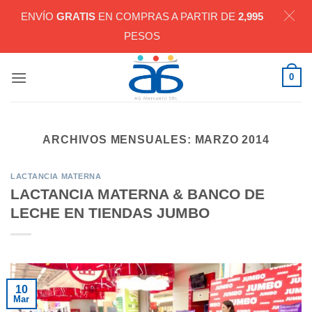
ENVÍO
GRATIS
EN COMPRAS A PARTIR DE
2,995
PESOS
Saltar
0
al
contenido
ARCHIVOS MENSUALES:
MARZO 2014
LACTANCIA MATERNA
LACTANCIA MATERNA & BANCO DE
LECHE EN TIENDAS JUMBO
10
Mar