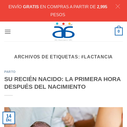
ENVÍO
GRATIS
EN COMPRAS A PARTIR DE
2,995
PESOS
Saltar
0
al
contenido
ARCHIVOS DE ETIQUETAS:
#LACTANCIA
PARTO
SU RECIÉN NACIDO: LA PRIMERA HORA
DESPUÉS DEL NACIMIENTO
14
Dic