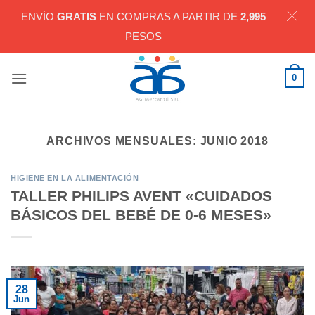
ENVÍO
GRATIS
EN COMPRAS A PARTIR DE
2,995
PESOS
Saltar
0
al
contenido
ARCHIVOS MENSUALES:
JUNIO 2018
HIGIENE EN LA ALIMENTACIÓN
TALLER PHILIPS AVENT «CUIDADOS
BÁSICOS DEL BEBÉ DE 0-6 MESES»
28
Jun