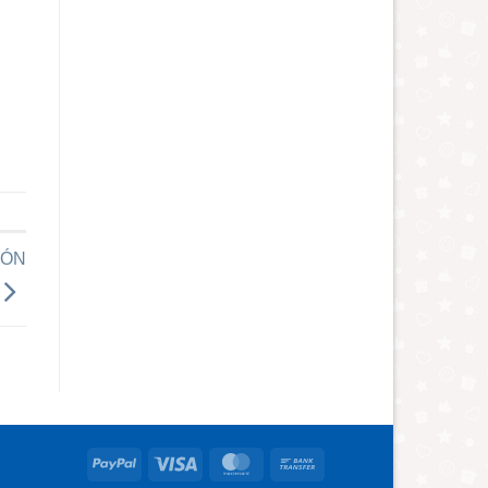
IÓN
PayPal
Visa
MasterCard
Bank
Transfer