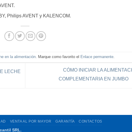
 AVENT.
BABY, Philips AVENT y KALENCOM.
ne en la alimentación
. Marque como favorito el
Enlace permanente
.
CÓMO INICIAR LA ALIMENTAC
DE LECHE
COMPLEMENTARIA EN JUMBO
DAD
VENTA AL POR MAYOR
GARANTÍA
CONTACTOS
cantil SRL.