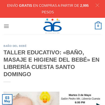
ENVÍO
GRATIS
EN COMPRAS A PARTIR DE
2,995
PESOS
Saltar
0
al
contenido
BAÑO DEL BEBÉ
TALLER EDUCATIVO: «BAÑO,
MASAJE E HIGIENE DEL BEBÉ» EN
LIBRERÍA CUESTA SANTO
DOMINGO
03
May