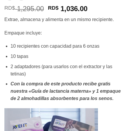
El
El
1,295.00
1,036.00
RD$
RD$
precio
precio
Extrae, almacena y alimenta en un mismo recipiente.
original
actual
era:
es:
Empaque incluye:
RD$ 1,295.00.
RD$ 1,036.00
10 recipientes con capacidad para 6 onzas
10 tapas
2 adaptadores (para usarlos con el extractor y las
tetinas)
Con la compra de este producto recibe gratis
nuestra «Guía de lactancia materna»
y 1 empaque
de 2 almohadillas absorbentes para los senos.