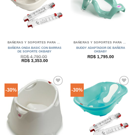
BAÑERAS Y SOPORTES PARA BEBÉS OKBABY
BAÑERAS Y SOPORTES PARA BEBÉS OKBABY
BAÑERA ONDA BASIC CON BARRAS
BUDDY ADAPTADOR DE BAÑERA
DE SOPORTE OKBABY
OKBABY
RD$
4,790.00
RD$
1,795.00
El
El
RD$
3,353.00
precio
precio
original
actual
era:
es:
RD$ 4,790.00.
RD$ 3,353.00.
-30%
-30%