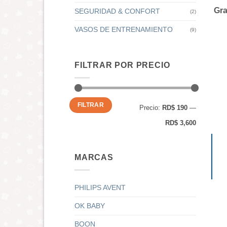
Gra
SEGURIDAD & CONFORT
(2)
VASOS DE ENTRENAMIENTO
(9)
FILTRAR POR PRECIO
Precio
Precio
FILTRAR
Precio:
RD$ 190
—
mínimo
máximo
RD$ 3,600
MARCAS
PHILIPS AVENT
OK BABY
BOON