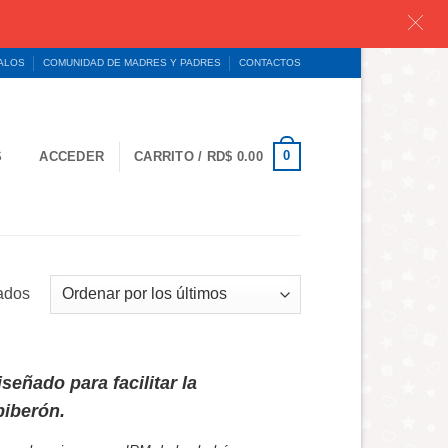
GALOS
COMUNIDAD DE MADRES Y PADRES
CONTACTOS
0
S
ACCEDER
CARRITO /
RD$
0.00
Ordenado
ados
por
los
últimos
señado para facilitar la
biberón.