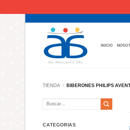
Saltar
al
contenido
INICIO
NOSO
TIENDA
/
BIBERONES PHILIPS AVEN
Buscar
por:
CATEGORIAS