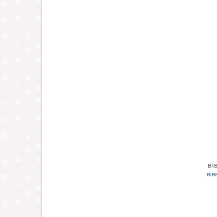
+
BI
BIB