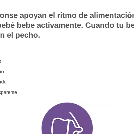
ponse apoyan el ritmo de alimentació
 bebé bebe activamente. Cuando tu b
n el pecho.
o
io
pido
sparente