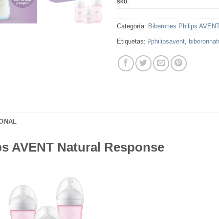
SKU:
Categoría:
Biberones Philips AVENT
Etiquetas:
#philipsavent
,
biberonnat
IONAL
ips AVENT Natural Response