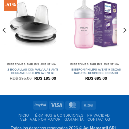
-51%
BIBERONES PHILIPS AVENT NATURAL
BIBERONES PHILIPS AVENT NATURAL
2 BOQUILLAS CON VÁLVULAS ANTI-
BIBERÓN PHILIPS AVENT 9 ONZAS
DERRAMES PHILIPS AVENT 6+
NATURAL RESPONSE ROSADO
El
El
RD$
395.00
RD$
195.00
RD$
695.00
precio
precio
original
actual
era:
es:
RD$ 395.00.
RD$ 195.00.
PayPal
Visa
MasterCard
Bank
Transfer
INICIO
TÉRMINOS & CONDICIONES
PRIVACIDAD
VENTA AL POR MAYOR
GARANTÍA
CONTACTOS
Todos los derechos reservados 2026 ©
Ag Mercantil SRL.