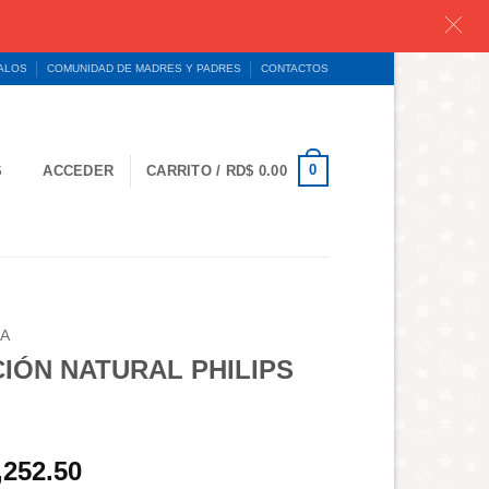
GALOS
COMUNIDAD DE MADRES Y PADRES
CONTACTOS
0
S
ACCEDER
CARRITO /
RD$
0.00
NA
IÓN NATURAL PHILIPS
El
,252.50