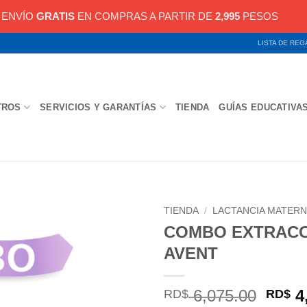
ENVÍO
GRATIS
EN COMPRAS A PARTIR DE
2,995
PESOS
LISTA DE RE
TROS
SERVICIOS Y GARANTÍAS
TIENDA
GUÍAS EDUCATIVA
TIENDA
/
LACTANCIA MATER
COMBO EXTRACC
AVENT
El
6,075.00
4
RD$
RD$