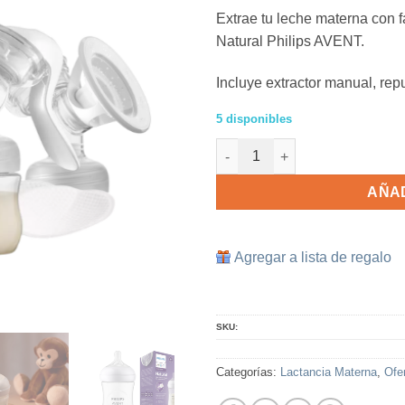
preci
Extrae tu leche materna con 
origi
Natural Philips AVENT.
era:
RD$ 6
Incluye extractor manual, re
5 disponibles
Combo Extracción Natural Phi
AÑAD
Agregar a lista de regalo
SKU:
Categorías:
Lactancia Materna
,
Ofe