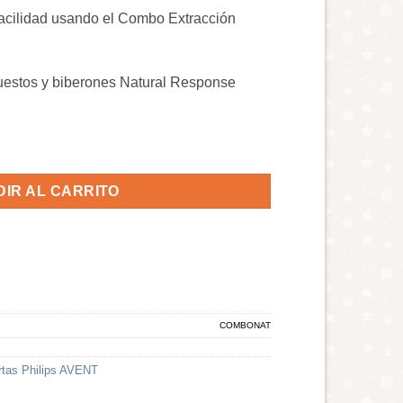
o
precio
facilidad usando el Combo Extracción
nal
actual
es:
,075.00.
RD$ 4,252.50.
puestos y biberones Natural Response
lips AVENT cantidad
IR AL CARRITO
COMBONAT
rtas Philips AVENT