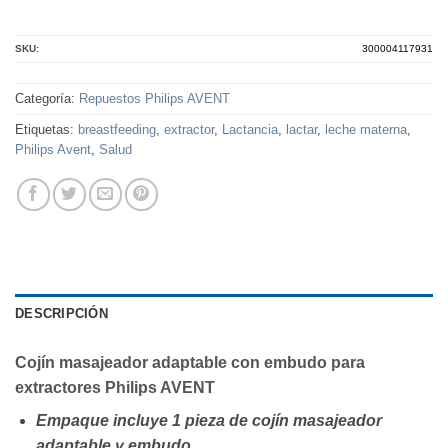
SKU:
300004117931
Categoría:
Repuestos Philips AVENT
Etiquetas:
breastfeeding
,
extractor
,
Lactancia
,
lactar
,
leche materna
,
Philips Avent
,
Salud
DESCRIPCIÓN
Cojín masajeador adaptable con embudo para
extractores Philips AVENT
Empaque incluye 1 pieza de cojín masajeador
adaptable y embudo