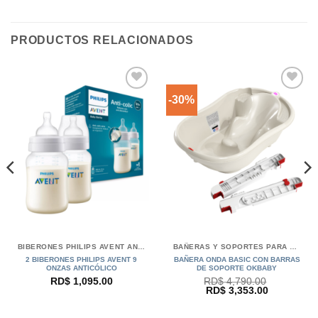
PRODUCTOS RELACIONADOS
-30%
BIBERONES PHILIPS AVENT ANTI-CÓLICOS
BAÑERAS Y SOPORTES PARA BEBÉS OKBABY
2 BIBERONES PHILIPS AVENT 9
BAÑERA ONDA BASIC CON BARRAS
ONZAS ANTICÓLICO
DE SOPORTE OKBABY
RD$
1,095.00
RD$
4,790.00
El
El
RD$
3,353.00
precio
precio
original
actual
era:
es: