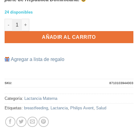
24 disponibles
Extractor de leche manual Philips AVENT con recipientes VIA c
AÑADIR AL CARRITO
Agregar a lista de regalo
SKU:
8710103944003
Categoría:
Lactancia Materna
Etiquetas:
breastfeeding
,
Lactancia
,
Philips Avent
,
Salud