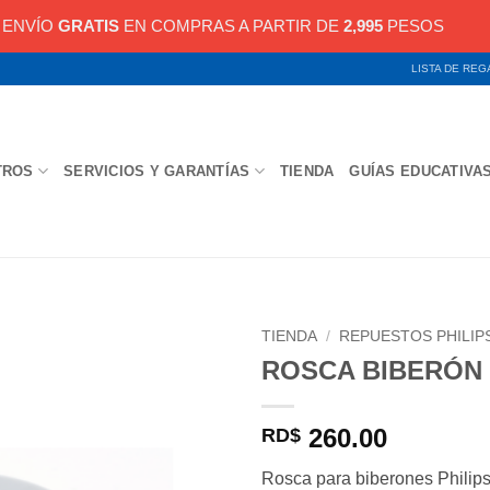
ENVÍO
GRATIS
EN COMPRAS A PARTIR DE
2,995
PESOS
LISTA DE RE
TROS
SERVICIOS Y GARANTÍAS
TIENDA
GUÍAS EDUCATIVA
TIENDA
/
REPUESTOS PHILIP
ROSCA BIBERÓN 
260.00
RD$
Rosca para biberones Phil