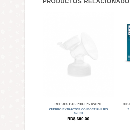
PRODUCTOS RELACIONADO
+
+
PHILIPS AVENT
REPUESTOS PHILIPS AVENT
TORES PHILIPS AVENT
CUERPO EXTRACTOR CONFORT PHILIPS
2
AVENT
595.00
RD$
690.00