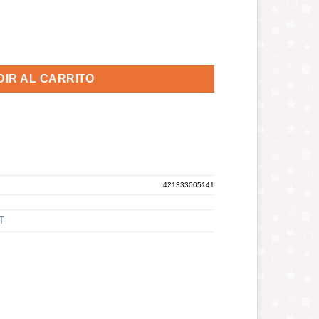
atural cantidad
IR AL CARRITO
421333005141
T