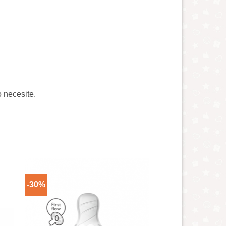
o necesite.
-30%