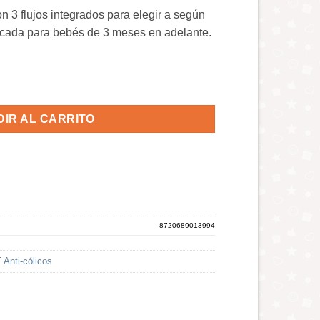
on 3 flujos integrados para elegir a según
icada para bebés de 3 meses en adelante.
Variable Anticólico cantidad
IR AL CARRITO
8720689013994
 Anti-cólicos