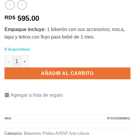
595.00
RD$
Empaque incluye:
1 biberón con sus accesorios; rosca,
tapa y tetina con flujo para bebé de 1 mes.
8 disponibles
Biberón Philips AVENT 9 onzas anticólico con decoración Jiraf
AÑADIR AL CARRITO
Agregar a lista de regalo
SKU:
8710103868811
Categoría:
Biberones Philips AVENT Anti-cólicos