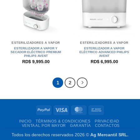
ESTERILIZADORES A VAPOR
ESTERILIZADORES A VAPOR
ESTERILIZADOR A VAPOR Y
ESTERILIZADOR A VAPOR
SECADOR ELÉCTRICO PREMIUM
ELÉCTRICO ADVANCED PHILIPS
PHILIPS AVENT
AVENT
RD$
9,995.00
RD$
6,995.00
1
2
PayPal
Visa
MasterCard
Bank
Transfer
INICIO
TÉRMINOS & CONDICIONES
PRIVACIDAD
VENTA AL POR MAYOR
GARANTÍA
CONTACTOS
Todos los derechos reservados 2026 ©
Ag Mercantil SRL.