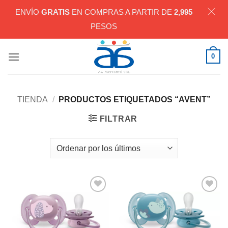
ENVÍO
GRATIS
EN COMPRAS A PARTIR DE
2,995
PESOS
Saltar
0
al
contenido
TIENDA
/
PRODUCTOS ETIQUETADOS “AVENT”
FILTRAR