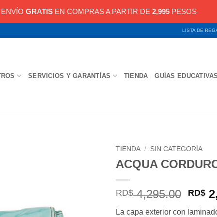
ENVÍO
GRATIS
EN COMPRAS A PARTIR DE
2,995
PESOS
LISTA DE RE
TROS
SERVICIOS Y GARANTÍAS
TIENDA
GUÍAS EDUCATIVA
TIENDA
/
SIN CATEGORÍA
ACQUA CORDURO
El
4,295.00
2
RD$
RD$
preci
La capa exterior con laminado
origi