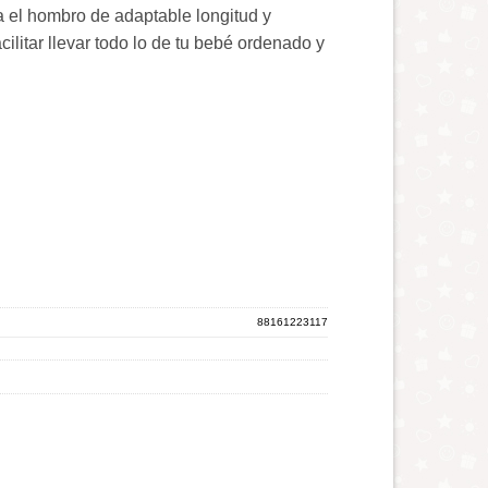
 el hombro de adaptable longitud y
es:
ilitar llevar todo lo de tu bebé ordenado y
,295.00.
RD$ 2,595.00.
antidad
88161223117