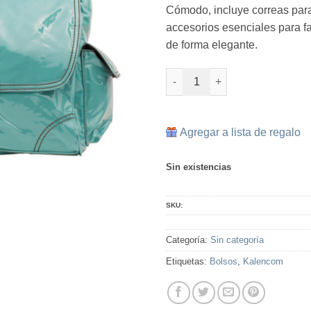
Cómodo, incluye correas para
era:
accesorios esenciales para fac
RD$ 4
de forma elegante.
Acqua Corduroy - Laminated c
Agregar a lista de regalo
Sin existencias
SKU:
Categoría:
Sin categoría
Etiquetas:
Bolsos
,
Kalencom