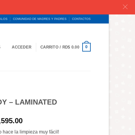
GALOS
COMUNIDAD DE MADRES Y PADRES
CONTACTOS
0
S
ACCEDER
CARRITO /
RD$
0.00
Y – LAMINATED
El
,595.00
o
precio
 hace la limpieza muy fácil!
nal
actual