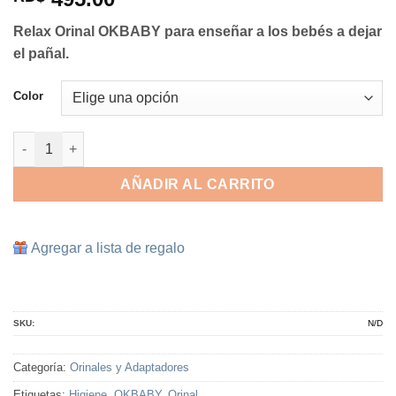
Relax Orinal OKBABY para enseñar a los bebés a dejar
el pañal.
Color
Relax Orinal OKBABY cantidad
AÑADIR AL CARRITO
Agregar a lista de regalo
SKU:
N/D
Categoría:
Orinales y Adaptadores
Etiquetas:
Higiene
,
OKBABY
,
Orinal