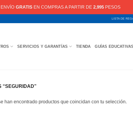
ENVÍO
GRATIS
EN COMPRAS A PARTIR DE
2,995
PESOS
LISTA DE RE
TROS
SERVICIOS Y GARANTÍAS
TIENDA
GUÍAS EDUCATIVA
 “SEGURIDAD”
e han encontrado productos que coincidan con tu selección.