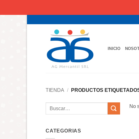
Saltar
al
contenido
INICIO
NOSO
TIENDA
/
PRODUCTOS ETIQUETADOS
Buscar
No s
por:
CATEGORIAS