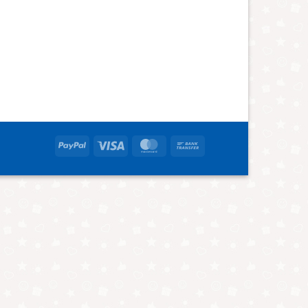
PayPal
Visa
MasterCard
Bank
Transfer